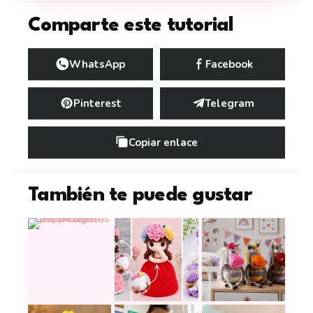
Comparte este tutorial
WhatsApp
Facebook
Pinterest
Telegram
Copiar enlace
También te puede gustar
12 peluches a crochet tiernos y especiales para r
17 muñecas reversibles a crochet 
Dulces caballitos 