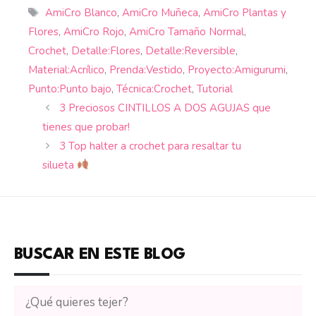
Etiquetas
AmiCro Blanco
,
AmiCro Muñeca
,
AmiCro Plantas y
Flores
,
AmiCro Rojo
,
AmiCro Tamaño Normal
,
Crochet
,
Detalle:Flores
,
Detalle:Reversible
,
Material:Acrílico
,
Prenda:Vestido
,
Proyecto:Amigurumi
,
Punto:Punto bajo
,
Técnica:Crochet
,
Tutorial
3 Preciosos CINTILLOS A DOS AGUJAS que
tienes que probar!
3 Top halter a crochet para resaltar tu
silueta
BUSCAR EN ESTE BLOG
Buscar
tutoriales