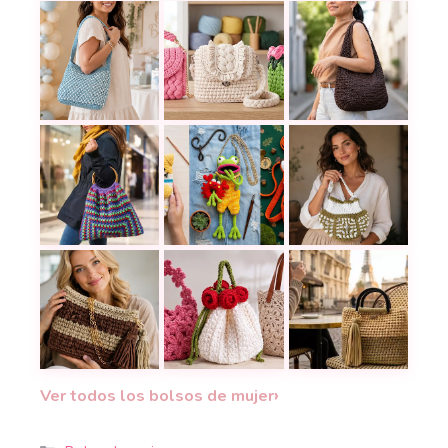
Crea este impresionante bolso bandolera a ganchi
Proyectos con trapillo a crochet par
La bolsa de croche
Un solo granny y listo: crea un bolso a crochet pre
Estas cangureras a crochet parecen
Teje una bolsa a cr
El Bolso Iris a crochet que alegrará tus looks co
Bolsos con flores a crochet que co
Bolso Bella tejido 
›
Ver todos los bolsos de mujer