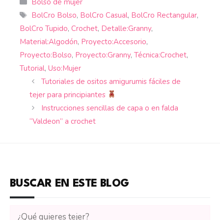
Categorías
Bolso de mujer
Etiquetas
BolCro Bolso
,
BolCro Casual
,
BolCro Rectangular
,
BolCro Tupido
,
Crochet
,
Detalle:Granny
,
Material:Algodón
,
Proyecto:Accesorio
,
Proyecto:Bolso
,
Proyecto:Granny
,
Técnica:Crochet
,
Tutorial
,
Uso:Mujer
Tutoriales de ositos amigurumis fáciles de
tejer para principiantes
Instrucciones sencillas de capa o en falda
“Valdeon” a crochet
BUSCAR EN ESTE BLOG
Buscar