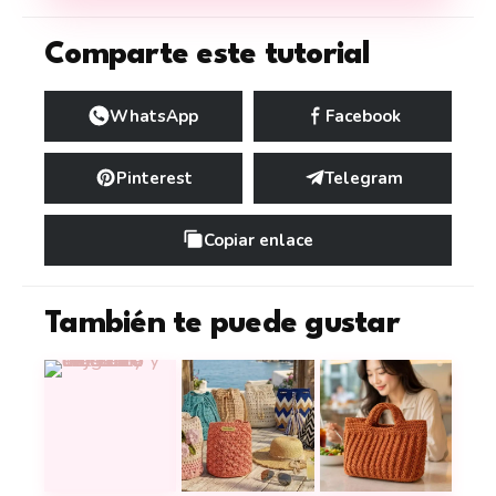
Comparte este tutorial
WhatsApp
Facebook
Pinterest
Telegram
Copiar enlace
También te puede gustar
Teje el moderno y elegante bolso Helena a croche
17 mochilas a crochet con tutoriale
Este bolso a croche