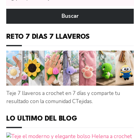
tutoriales
en
Buscar
CTejidas
RETO 7 DÍAS 7 LLAVEROS
Teje 7 llaveros a crochet en 7 días y comparte tu
resultado con la comunidad CTejidas.
LO ÚLTIMO DEL BLOG