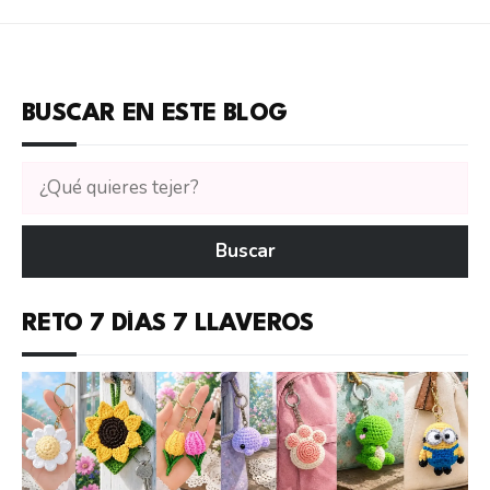
BUSCAR EN ESTE BLOG
Buscar
tutoriales
en
Buscar
CTejidas
RETO 7 DÍAS 7 LLAVEROS