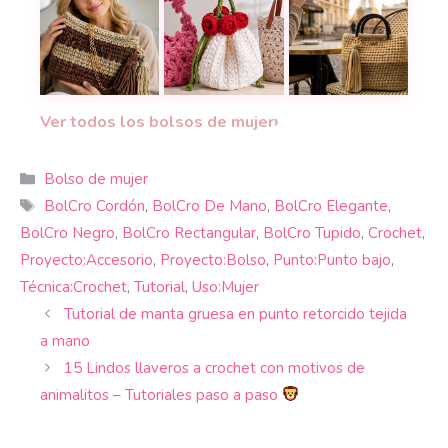
El Bolso Iris a crochet que alegrará tus looks c
Bolsos con flores a crochet que c
Bolso Bella tejido 
›
Ver todos los bolsos de mujer
Categorías
Bolso de mujer
Etiquetas
BolCro Cordón
,
BolCro De Mano
,
BolCro Elegante
,
BolCro Negro
,
BolCro Rectangular
,
BolCro Tupido
,
Crochet
,
Proyecto:Accesorio
,
Proyecto:Bolso
,
Punto:Punto bajo
,
Técnica:Crochet
,
Tutorial
,
Uso:Mujer
Tutorial de manta gruesa en punto retorcido tejida
a mano
15 Lindos llaveros a crochet con motivos de
animalitos – Tutoriales paso a paso