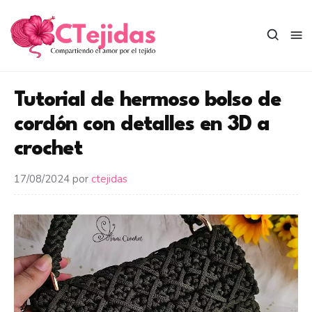
Saltar
al
contenido
Tutorial de hermoso bolso de
cordón con detalles en 3D a
crochet
17/08/2024
por
ctejidas