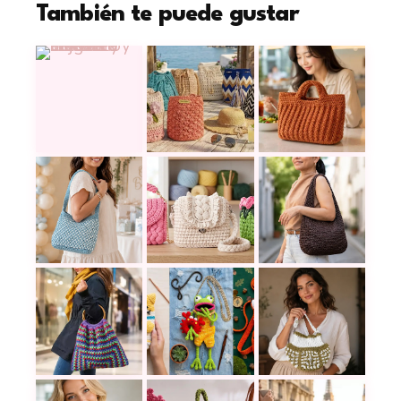
También te puede gustar
17 mochilas a crochet con tutoria
Teje el moderno y elegante bolso Helena a croch
Este bolso a croch
Proyectos con trapillo a crochet p
Crea este impresionante bolso bandolera a ganch
La bolsa de croche
Estas cangureras a crochet parece
Un solo granny y listo: crea un bolso a crochet p
Teje una bolsa a cr