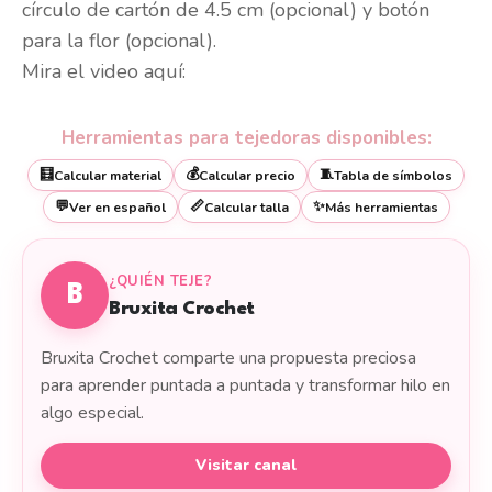
círculo de cartón de 4.5 cm (opcional) y botón
para la flor (opcional).
Mira el video aquí:
Herramientas para tejedoras disponibles:
🧮
💰
🧵
Calcular material
Calcular precio
Tabla de símbolos
💬
📏
✨
Ver en español
Calcular talla
Más herramientas
¿QUIÉN TEJE?
B
Bruxita Crochet
Bruxita Crochet comparte una propuesta preciosa
para aprender puntada a puntada y transformar hilo en
algo especial.
Visitar canal