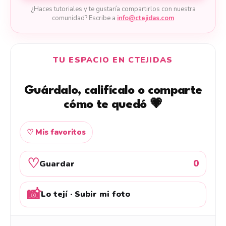
¿Haces tutoriales y te gustaría compartirlos con nuestra
comunidad? Escribe a
info@ctejidas.com
TU ESPACIO EN CTEJIDAS
Guárdalo, califícalo o comparte
cómo te quedó 💗
♡ Mis favoritos
♡
0
Guardar
📸
Lo tejí · Subir mi foto