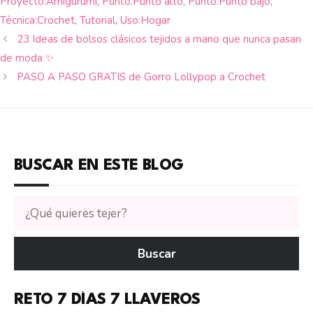
Proyecto:Amigurumi
,
Punto:Punto alto
,
Punto:Punto bajo
,
Técnica:Crochet
,
Tutorial
,
Uso:Hogar
23 Ideas de bolsos clásicos tejidos a mano que nunca pasan
de moda ✨
PASO A PASO GRATIS de Gorro Lollypop a Crochet
BUSCAR EN ESTE BLOG
Buscar
tutoriales
en
Buscar
CTejidas
RETO 7 DÍAS 7 LLAVEROS