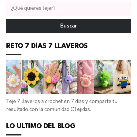
Buscar
tutoriales
en
Buscar
CTejidas
RETO 7 DÍAS 7 LLAVEROS
Teje 7 llaveros a crochet en 7 días y comparte tu
resultado con la comunidad CTejidas.
LO ÚLTIMO DEL BLOG