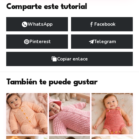
Comparte este tutorial
WhatsApp
Facebook
Pinterest
Telegram
Copiar enlace
También te puede gustar
Cómo tejer un body de bebé a ganchillo cómodo, de
Body de tirantes p
Mameluco de bebé con capucha de 