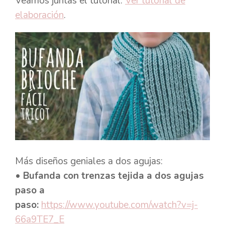
Veamos juntas el tutorial.
Ver tutorial de
elaboración
.
Más diseños geniales a dos agujas:
• Bufanda con trenzas tejida a dos agujas
paso a
paso:
https://www.youtube.com/watch?v=j-
66a9TE7_E