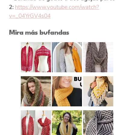
2:
https://www.youtube.com/watch?
v=_04YrGV4s04
Mira más bufandas