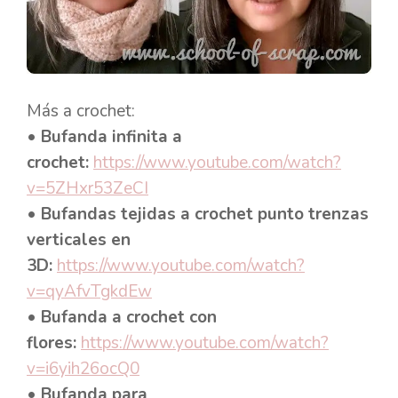
Más a crochet:
• Bufanda infinita a
crochet:
https://www.youtube.com/watch?
v=5ZHxr53ZeCI
• Bufandas tejidas a crochet punto trenzas
verticales en
3D:
https://www.youtube.com/watch?
v=qyAfvTgkdEw
• Bufanda a crochet con
flores:
https://www.youtube.com/watch?
v=i6yih26ocQ0
•
Bufanda para