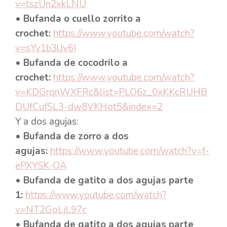
v=tszUn2xkLNU
• Bufanda o cuello zorrito a
crochet:
https://www.youtube.com/watch?
v=sYy1b3lJv6I
• Bufanda de cocodrilo a
crochet:
https://www.youtube.com/watch?
v=KDGrqnWXFRc&list=PLO6z_0xKKcRUHB
DUfCufSL3-dw8VKHot5&index=2
Y a dos agujas:
• Bufanda de zorro a dos
agujas:
https://www.youtube.com/watch?v=f-
ePXYSK-OA
• Bufanda de gatito a dos agujas parte
1:
https://www.youtube.com/watch?
v=NT2GoLjL97c
• Bufanda de gatito a dos agujas parte