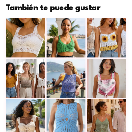
También te puede gustar
Este crop top a crochet combina puntos calados, fres
Este top verde a crochet es tan boni
Blusas de tiritas a
20 tops con volantes y boleros a crochet con medidas
Tu próximo top favorito de verano a
Así se convierte e