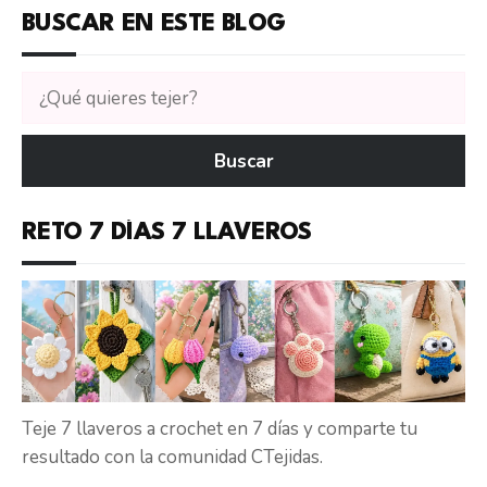
BUSCAR EN ESTE BLOG
Buscar
tutoriales
en
Buscar
CTejidas
RETO 7 DÍAS 7 LLAVEROS
Teje 7 llaveros a crochet en 7 días y comparte tu
resultado con la comunidad CTejidas.