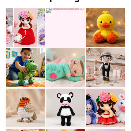
17 muñecas reversibles a crochet que esconden una 
Dulces caballitos a crochet que ro
Este pato amigurum
Rex de Toy Story en crochet: teje un amigurumi ado
Cómo tejer un amigurumi de bebé d
Un amigurumi de n
Teje un tierno pájaro pelirrojo amigurumi inspirado 
Teje este panda amigurumi lleno d
18 amigurumis a cr