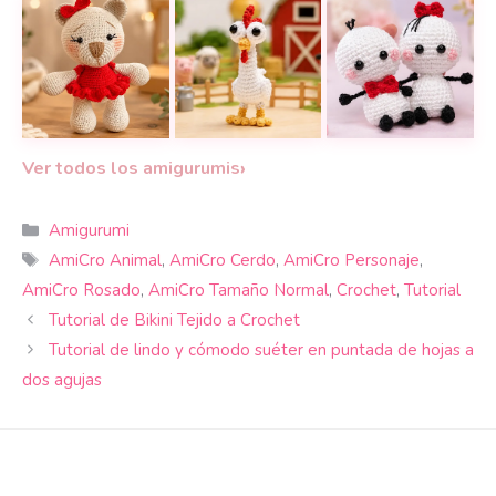
Teje una osita amigurumi tan dulce que se convertir
La gallina amigurumi a crochet más 
Teje a Bigli y Mig
›
Ver todos los amigurumis
Categorías
Amigurumi
Etiquetas
AmiCro Animal
,
AmiCro Cerdo
,
AmiCro Personaje
,
AmiCro Rosado
,
AmiCro Tamaño Normal
,
Crochet
,
Tutorial
Tutorial de Bikini Tejido a Crochet
Tutorial de lindo y cómodo suéter en puntada de hojas a
dos agujas