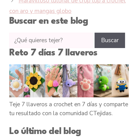
Maravilloso tutorial de crop top a crochet
con aro y mangas globo
Buscar en este blog
Buscar
Buscar
tutoriales
Reto 7 días 7 llaveros
en
CTejidas
Teje 7 llaveros a crochet en 7 días y comparte
tu resultado con la comunidad CTejidas.
Lo último del blog