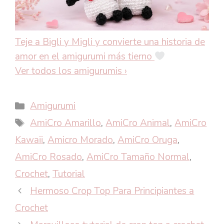
Teje a Bigli y Migli y convierte una historia de
amor en el amigurumi más tierno
Ver todos los amigurumis
›
Categorías
Amigurumi
Etiquetas
AmiCro Amarillo
,
AmiCro Animal
,
AmiCro
Kawaii
,
Amicro Morado
,
AmiCro Oruga
,
AmiCro Rosado
,
AmiCro Tamaño Normal
,
Crochet
,
Tutorial
Hermoso Crop Top Para Principiantes a
Crochet