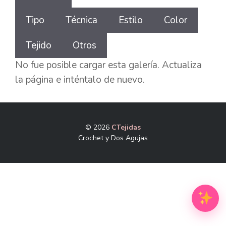
esta
Tipo
Técnica
Estilo
Color
galería
Tejido
Otros
No fue posible cargar esta galería. Actualiza
la página e inténtalo de nuevo.
© 2026
CTejidas
Crochet y Dos Agujas