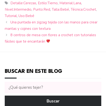
Etiquetas
Detalle:Cerezas
,
Estilo:Tierno
,
Material:Lana
,
Nivel:Intermedio
,
Punto:Red
,
Talla:Bebé
,
Técnica:Crochet
,
Tutorial
,
Uso:Bebé
Una puntada en zigzag tejida con las manos para crear
mantas y cojines con textura
8 centros de mesa con flores a crochet con tutoriales
fáciles que te encantarán
BUSCAR EN ESTE BLOG
Buscar
tutoriales
en
Buscar
CTejidas