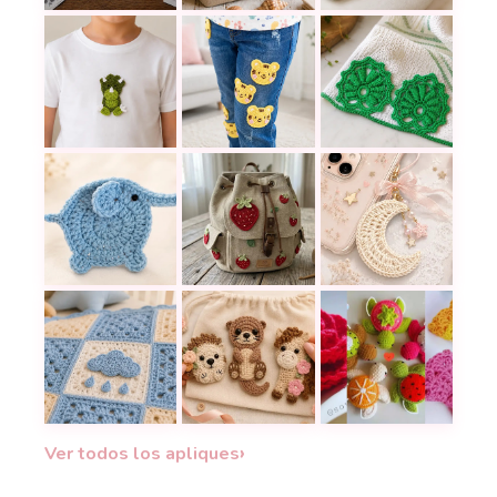
Aprende a hacer una hoja a crochet fácil y hermos
El pequeño pececito a crochet que 
Cómo tejer hojas se
El aplique de dinosaurio a crochet que en pocos p
Cómo hacer un aplique de tigre a c
Un aplique de hoja 
Aplique de elefante a crochet: un detalle tierno p
Decora una mochila con apliques de
Adorno de luna a cr
Manta de bebé con grannys a crochet y aplique de
36 apliques de animalitos a croche
¡No los botes! – Pro
›
Ver todos los apliques