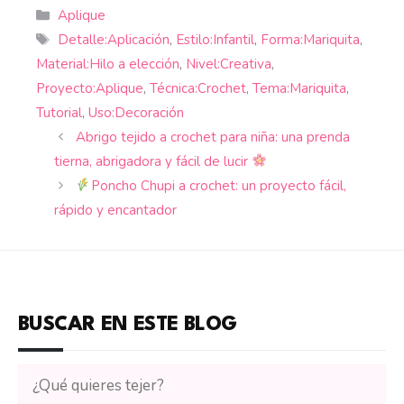
Categorías
Aplique
Etiquetas
Detalle:Aplicación
,
Estilo:Infantil
,
Forma:Mariquita
,
Material:Hilo a elección
,
Nivel:Creativa
,
Proyecto:Aplique
,
Técnica:Crochet
,
Tema:Mariquita
,
Tutorial
,
Uso:Decoración
Abrigo tejido a crochet para niña: una prenda
tierna, abrigadora y fácil de lucir
Poncho Chupi a crochet: un proyecto fácil,
rápido y encantador
BUSCAR EN ESTE BLOG
Buscar
tutoriales