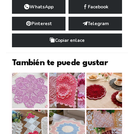
WhatsApp
Facebook
Pinterest
Telegram
Copiar enlace
También te puede gustar
Un tapete de piñas a crochet para llenar tu mesa
8 centros de mesa con flores a croc
Tapete posavasos a 