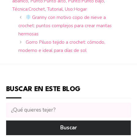
abanico
,
Punto:Punto alto
,
Punto:Punto bajo
,
Técnica:Crochet
,
Tutorial
,
Uso:Hogar
Granny con motivo copo de nieve a
crochet: puntos complejos para crear mantas
hermosas
Gorro Piluso tejido a crochet: cómodo,
moderno e ideal para días de sol
BUSCAR EN ESTE BLOG
Buscar
tutoriales
en
Buscar
CTejidas