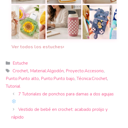
La funda a crochet que convierte una caja de pañ
El monedero a croc
28 tutoriales de cubiertas de libr
Los estuches a croc
12 bolsitas a crochet para guardar tus audífonos
Un cubre termo a crochet que pro
›
Ver todos los estuches
Categorías
Estuche
Etiquetas
Crochet
,
Material:Algodón
,
Proyecto:Accesorio
,
Punto:Punto alto
,
Punto:Punto bajo
,
Técnica:Crochet
,
Tutorial
7 Tutoriales de ponchos para damas a dos agujas
Vestido de bebé en crochet: acabado prolijo y
rápido