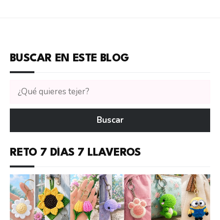
BUSCAR EN ESTE BLOG
Buscar
tutoriales
en
Buscar
CTejidas
RETO 7 DÍAS 7 LLAVEROS