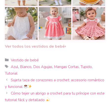
Un vestido tejido para bebé que destaca por sus colo
Cómo tejer un vestido de bebé a do
Vestido Amapola a 
¡Un sueño de verano! Teje este Vestido de Bebé ‘Bris
Teje un Vestido de Princesa a Croch
Vestido Braga a Cr
›
Ver todos los vestidos de bebé
Categorías
Vestido de bebé
Etiquetas
Azul
,
Blanco
,
Dos Agujas
,
Mangas Cortas
,
Tupido
,
Tutorial
Sujeta taza de corazones a crochet: accesorio romántico
y funcional
Cómo tejer un abrigo a crochet para tu príncipe con este
tutorial fácil y detallado