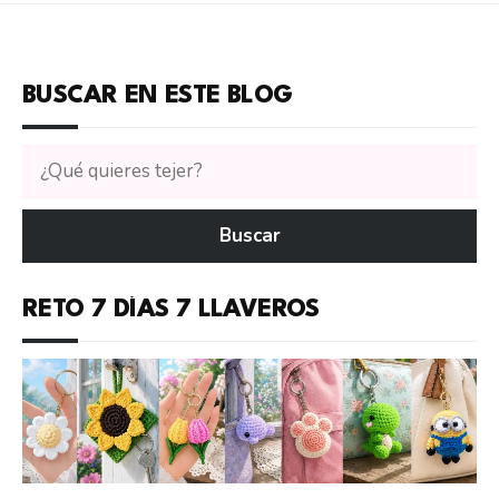
BUSCAR EN ESTE BLOG
Buscar
tutoriales
en
Buscar
CTejidas
RETO 7 DÍAS 7 LLAVEROS