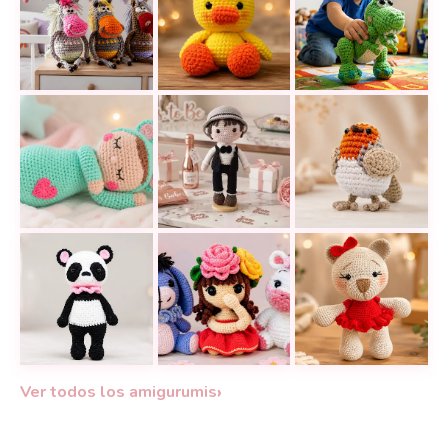
Este pato amigurumi a crochet es t
Dulces caballitos a crochet que roban miradas des
Rex de Toy Story 
Cómo tejer un amigurumi de bebé dormido con un a
Teje un tierno páj
Un amigurumi de novio a crochet p
Teje este panda amigurumi lleno de ternura
18 amigurumis a crochet con tutori
Teje una osita ami
›
Ver todos los amigurumis