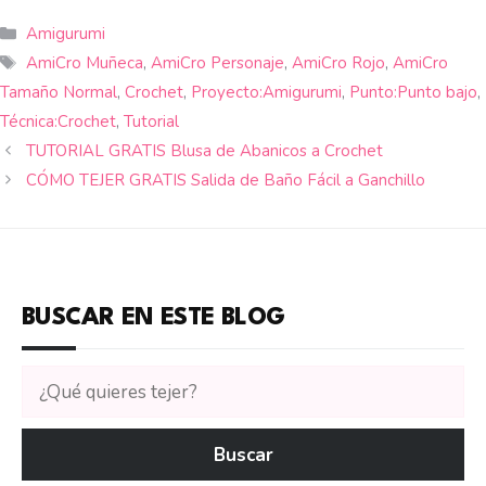
Categorías
Amigurumi
Etiquetas
AmiCro Muñeca
,
AmiCro Personaje
,
AmiCro Rojo
,
AmiCro
Tamaño Normal
,
Crochet
,
Proyecto:Amigurumi
,
Punto:Punto bajo
,
Técnica:Crochet
,
Tutorial
TUTORIAL GRATIS Blusa de Abanicos a Crochet
CÓMO TEJER GRATIS Salida de Baño Fácil a Ganchillo
BUSCAR EN ESTE BLOG
Buscar
tutoriales
en
Buscar
CTejidas