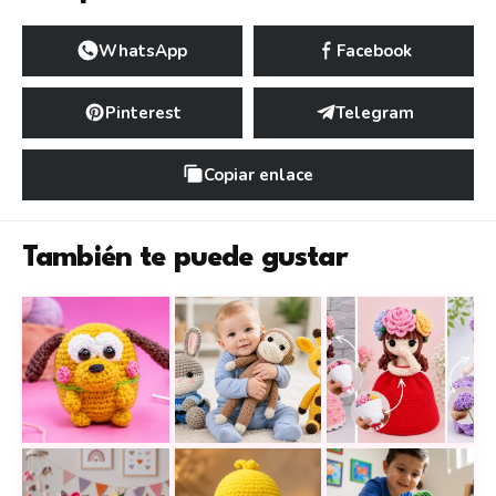
WhatsApp
Facebook
Pinterest
Telegram
Copiar enlace
También te puede gustar
Este tierno perrito UFUFY a crochet puede ser el 
12 peluches a crochet tiernos y es
17 muñecas revers