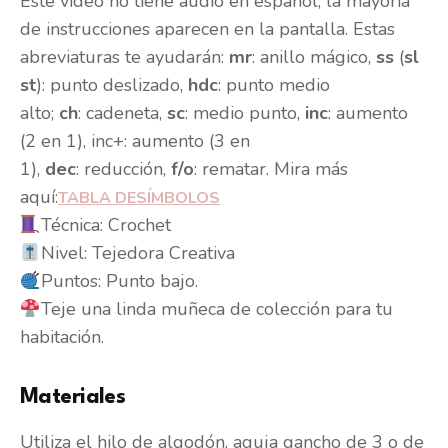
Este vídeo no tiene audio en español, la mayoría
de instrucciones aparecen en la pantalla. Estas
abreviaturas te ayudarán:
mr
: anillo mágico,
ss
(
sl
st
): punto deslizado,
hdc
: punto medio
alto;
ch
: cadeneta,
sc
: medio punto,
inc
: aumento
(2 en 1), inc+: aumento (3 en
1),
dec
: reducción,
f/o
: rematar. Mira más
aquí:
TABLA DE
SÍMBOLOS
Técnica: Crochet
Nivel: Tejedora Creativa
Puntos: Punto bajo.
Teje una linda muñeca de colección para tu
habitación.
Materiales
Utiliza el hilo de algodón, aguja gancho de 3 o de