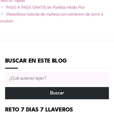
VesCro Tupido
PASO A PASO GRATIS de Puntilla Media Flor
Maravilloso tutorial de muñeca con sombrero de zorro a
crochet
BUSCAR EN ESTE BLOG
Buscar
tutoriales
en
Buscar
CTejidas
RETO 7 DÍAS 7 LLAVEROS