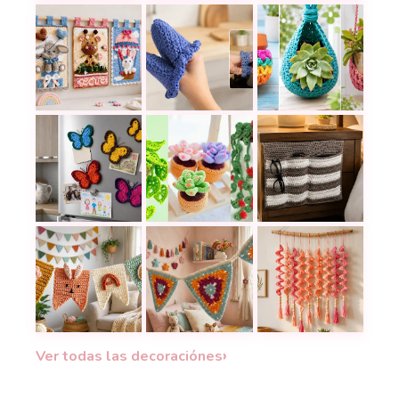
Tapices a crochet que llenan cualquier pared de 
Estas agarraderas a crochet llenan
Maceteros a crochet
Imanes de mariposa a crochet para aprovechar rest
Plantas que no mueren: cactus, suc
Cómo tejer un organ
Guirnaldas de banderines a crochet con letras, flore
Guirnalda de triángulos granny a c
Transforma tu sala 
›
Ver todas las decoraciónes