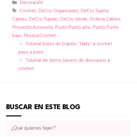
Categorías
Decoración
Etiquetas
Crochet
,
DeCro Organizador
,
DeCro Sujeta
Cables
,
DeCro Tupido
,
DeCro Verde
,
Ordena Cables
,
Proyecto:Accesorio
,
Punto:Punto alto
,
Punto:Punto
bajo
,
Técnica:Crochet
Tutorial bolso de trapillo “Naty” a crochet
paso a paso
Tutorial de tierno llavero de dinosaurio a
crochet
BUSCAR EN ESTE BLOG
Buscar
tutoriales