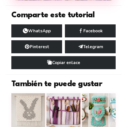
Comparte este tutorial
WhatsApp
Facebook
Pinterest
Telegram
Copiar enlace
También te puede gustar
Cómo tejer un cuadro en técnica C2C a crochet y c
Una organizadora tejida a ganchill
10 juegos y piezas 