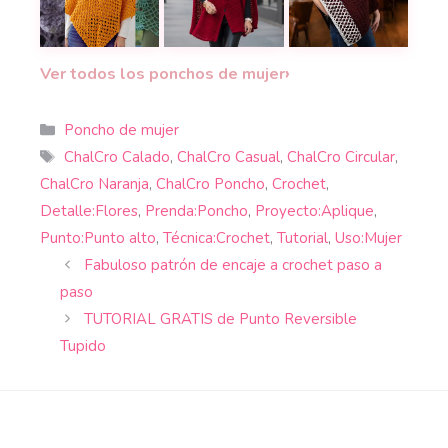
¿Cuándo vestir ponchos? 12 tutoriales de ponchos
Este poncho caperuza combina abr
Poncho marroquí a 
›
Ver todos los ponchos de mujer
Categorías
Poncho de mujer
Etiquetas
ChalCro Calado
,
ChalCro Casual
,
ChalCro Circular
,
ChalCro Naranja
,
ChalCro Poncho
,
Crochet
,
Detalle:Flores
,
Prenda:Poncho
,
Proyecto:Aplique
,
Punto:Punto alto
,
Técnica:Crochet
,
Tutorial
,
Uso:Mujer
Fabuloso patrón de encaje a crochet paso a
paso
TUTORIAL GRATIS de Punto Reversible
Tupido