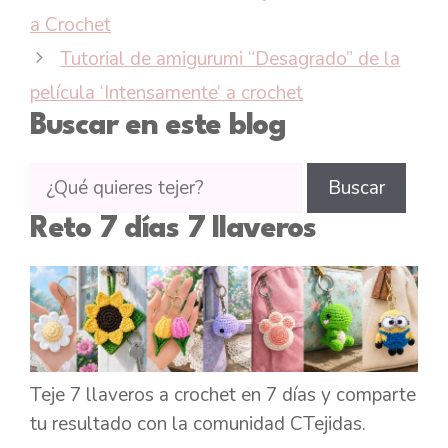
a Crochet
Tutorial de amigurumi “Desagrado” de la
película ‘Intensamente’ a crochet
Buscar en este blog
Buscar
Buscar
tutoriales
Reto 7 días 7 llaveros
en
CTejidas
Teje 7 llaveros a crochet en 7 días y comparte
tu resultado con la comunidad CTejidas.