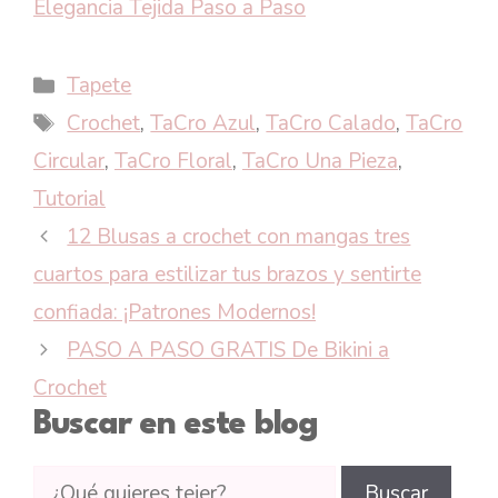
Elegancia Tejida Paso a Paso
Categorías
Tapete
Etiquetas
Crochet
,
TaCro Azul
,
TaCro Calado
,
TaCro
Circular
,
TaCro Floral
,
TaCro Una Pieza
,
Tutorial
12 Blusas a crochet con mangas tres
cuartos para estilizar tus brazos y sentirte
confiada: ¡Patrones Modernos!
PASO A PASO GRATIS De Bikini a
Crochet
Buscar en este blog
Buscar
Buscar