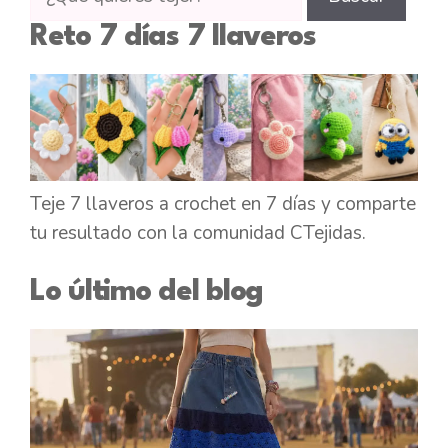
tutoriales
Reto 7 días 7 llaveros
en
CTejidas
Teje 7 llaveros a crochet en 7 días y comparte
tu resultado con la comunidad CTejidas.
Lo último del blog