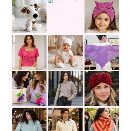
Un perrito amigurumi es pequeño, adorable y muy 
Este cárdigan rosa a crochet comb
Diadema tejida a c
Blusa a crochet para principiantes: diseño sencil
Gorra tejida de osito para bebé a 
Este Chal Miraflor
Suéter en puntos trenzados: una p
Una diadema a croc
El accesorio express ideal: Tutorial fácil para te