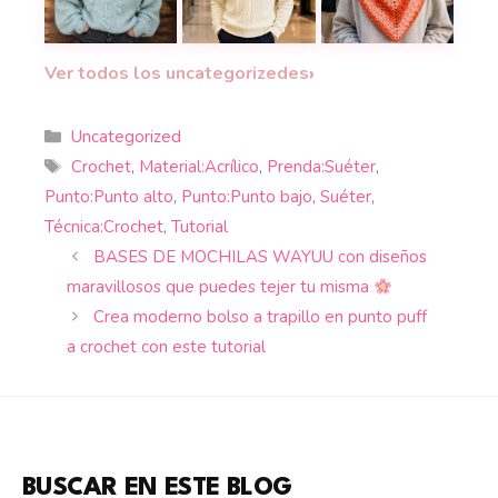
Un suéter a dos agujas perfecto para quienes b
Un suéter masculino tejido a man
¡Estilo otoñal!
Teje
›
Ver todos los uncategorizedes
Categorías
Uncategorized
Etiquetas
Crochet
,
Material:Acrílico
,
Prenda:Suéter
,
Punto:Punto alto
,
Punto:Punto bajo
,
Suéter
,
Técnica:Crochet
,
Tutorial
BASES DE MOCHILAS WAYUU con diseños
maravillosos que puedes tejer tu misma
Crea moderno bolso a trapillo en punto puff
a crochet con este tutorial
BUSCAR EN ESTE BLOG