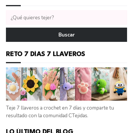
Buscar
tutoriales
en
Buscar
CTejidas
RETO 7 DÍAS 7 LLAVEROS
Teje 7 llaveros a crochet en 7 días y comparte tu
resultado con la comunidad CTejidas.
LO ÚLTIMO DEL BLOG