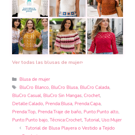
Preciosa blusa larga a crochet con detalles vint
Teje una blusa con trenza a crochet
La blusa Lisboa a c
30 blusas románticas a crochet para lucir femenina
La blusa Dulzura Infinita a crochet
Blusa Red Passion a
›
Ver todas las blusas de mujer
Categorías
Blusa de mujer
Etiquetas
BluCro Blanco
,
BluCro Blusa
,
BluCro Calada
,
BluCro Casual
,
BluCro Sin Mangas
,
Crochet
,
Detalle:Calado
,
Prenda:Blusa
,
Prenda:Capa
,
Prenda:Top
,
Prenda:Traje de baño
,
Punto:Punto alto
,
Punto:Punto bajo
,
Técnica:Crochet
,
Tutorial
,
Uso:Mujer
Tutorial de Blusa Playera o Vestido a Tejido