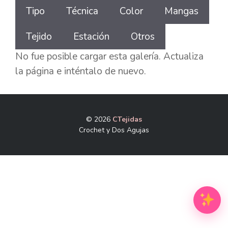
Tipo
Técnica
Color
Mangas
galería
Tejido
Estación
Otros
No fue posible cargar esta galería. Actualiza
la página e inténtalo de nuevo.
© 2026
CTejidas
Crochet y Dos Agujas