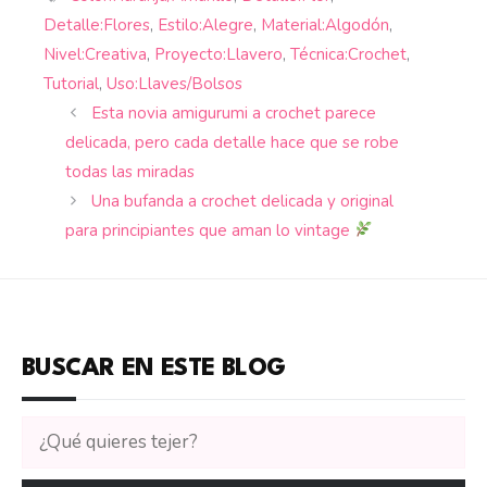
Detalle:Flores
,
Estilo:Alegre
,
Material:Algodón
,
Nivel:Creativa
,
Proyecto:Llavero
,
Técnica:Crochet
,
Tutorial
,
Uso:Llaves/Bolsos
Esta novia amigurumi a crochet parece
delicada, pero cada detalle hace que se robe
todas las miradas
Una bufanda a crochet delicada y original
para principiantes que aman lo vintage
BUSCAR EN ESTE BLOG
Buscar
tutoriales
en