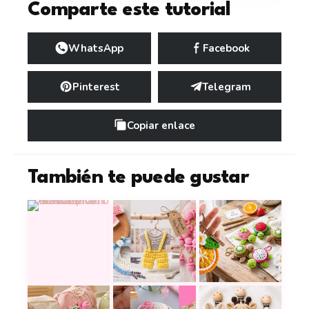
Comparte este tutorial
WhatsApp
Facebook
Pinterest
Telegram
Copiar enlace
También te puede gustar
Llavero corazón con alas a crochet: un detalle tie
17 recuerdos a crochet para hacer
Flores, frutas y an