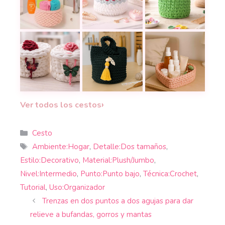
Teje una Cesta con Trapillo Resistente y Hermosa
¡Organiza con estilo!
Cesto de tulipanes 
Tutorial de ce
Cómo Tejer Cajitas con Trapillo a Crochet: Firmes, 
Cestita organizadora a crochet: dis
Cesta de trapillo a
›
Ver todos los cestos
Categorías
Cesto
Etiquetas
Ambiente:Hogar
,
Detalle:Dos tamaños
,
Estilo:Decorativo
,
Material:Plush/Jumbo
,
Nivel:Intermedio
,
Punto:Punto bajo
,
Técnica:Crochet
,
Tutorial
,
Uso:Organizador
Trenzas en dos puntos a dos agujas para dar
relieve a bufandas, gorros y mantas