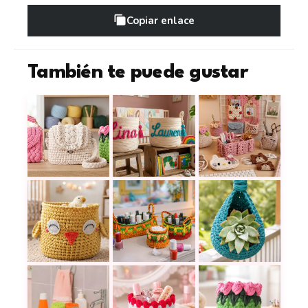
Copiar enlace
También te puede gustar
Proyectos con trapillo a crochet para convertir tir
Aprende a tejer cestos a crochet 
Estos organizadores 
¡Organiza con ternura!
¡Organiza con estilo! Paso a paso p
Teje esta cesta de pollito 
Cesto Colgante a Cr