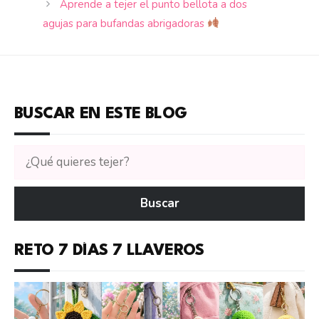
Aprende a tejer el punto bellota a dos
agujas para bufandas abrigadoras
BUSCAR EN ESTE BLOG
Buscar
tutoriales
en
Buscar
CTejidas
RETO 7 DÍAS 7 LLAVEROS