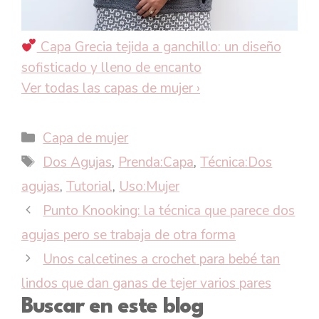
Capa Grecia tejida a ganchillo: un diseño
sofisticado y lleno de encanto
Ver todas las capas de mujer
›
Categorías
Capa de mujer
Etiquetas
Dos Agujas
,
Prenda:Capa
,
Técnica:Dos
agujas
,
Tutorial
,
Uso:Mujer
Punto Knooking: la técnica que parece dos
agujas pero se trabaja de otra forma
Unos calcetines a crochet para bebé tan
lindos que dan ganas de tejer varios pares
Buscar en este blog