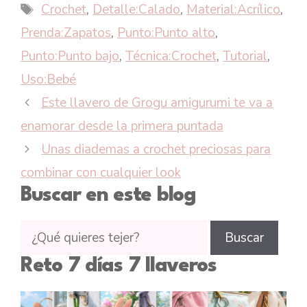
Etiquetas
Crochet
,
Detalle:Calado
,
Material:Acrílico
,
Prenda:Zapatos
,
Punto:Punto alto
,
Punto:Punto bajo
,
Técnica:Crochet
,
Tutorial
,
Uso:Bebé
Este llavero de Grogu amigurumi te va a
enamorar desde la primera puntada
Unas diademas a crochet preciosas para
combinar con cualquier look
Buscar en este blog
Buscar
Buscar
tutoriales
Reto 7 días 7 llaveros
en
CTejidas