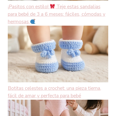
¡Pasitos con estilo!
Teje estas sandalias
para bebé de 3 a 6 meses: fáciles, cómodas y
hermosas
Botitas celestes a crochet: una pieza tierna,
fácil de amar y perfecta para bebé