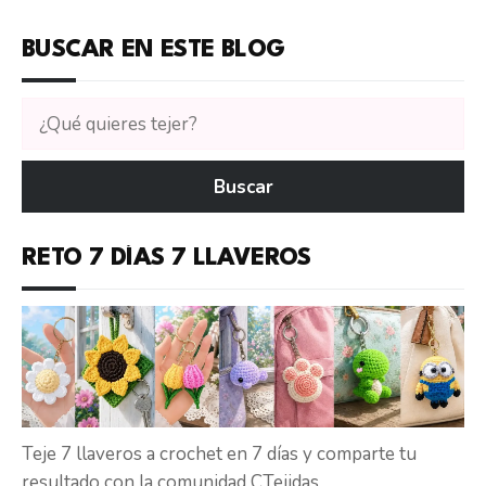
BUSCAR EN ESTE BLOG
Buscar
tutoriales
en
Buscar
CTejidas
RETO 7 DÍAS 7 LLAVEROS
Teje 7 llaveros a crochet en 7 días y comparte tu
resultado con la comunidad CTejidas.