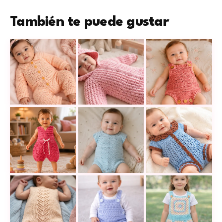
También te puede gustar
Cómo tejer un body de bebé a ganchillo cómodo, deli
Mameluco de bebé con capucha de o
Body de tirantes p
Overol de bebé a crochet en punto fantasía, tierno y 
Body para bebé de 3 a 6 meses a cr
Cómo tejer un bod