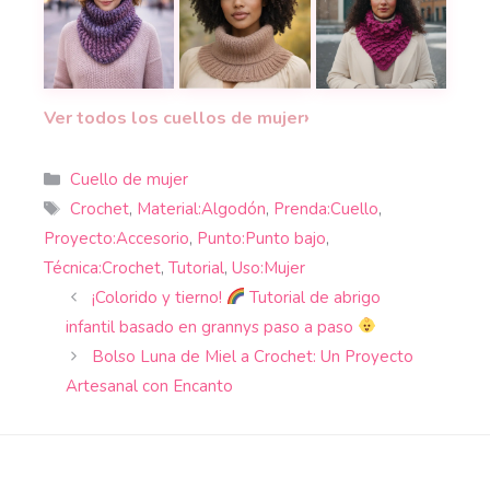
Cómo Tejer un Cuello Esponjoso a Ganchillo con
Un cuello unisex a dos agujas fácil
¡Abrígate con estil
›
Ver todos los cuellos de mujer
Categorías
Cuello de mujer
Etiquetas
Crochet
,
Material:Algodón
,
Prenda:Cuello
,
Proyecto:Accesorio
,
Punto:Punto bajo
,
Técnica:Crochet
,
Tutorial
,
Uso:Mujer
¡Colorido y tierno!
Tutorial de abrigo
infantil basado en grannys paso a paso
Bolso Luna de Miel a Crochet: Un Proyecto
Artesanal con Encanto