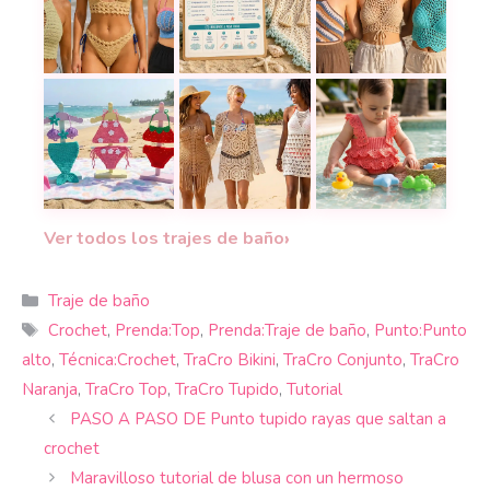
Checklist completa para terminar
18 diseños de tops y bikinis a crochet con instru
A esto nos referim
10 encantadores trajes de baño de bebé a croch
12 tutoriales imprescindibles para
Pura ternura! Teje
›
Ver todos los trajes de baño
Categorías
Traje de baño
Etiquetas
Crochet
,
Prenda:Top
,
Prenda:Traje de baño
,
Punto:Punto
alto
,
Técnica:Crochet
,
TraCro Bikini
,
TraCro Conjunto
,
TraCro
Naranja
,
TraCro Top
,
TraCro Tupido
,
Tutorial
PASO A PASO DE Punto tupido rayas que saltan a
crochet
Maravilloso tutorial de blusa con un hermoso