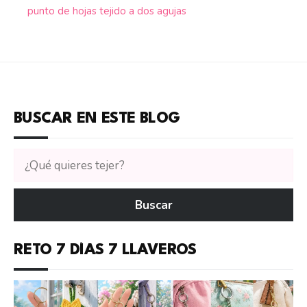
punto de hojas tejido a dos agujas
BUSCAR EN ESTE BLOG
Buscar
tutoriales
en
Buscar
CTejidas
RETO 7 DÍAS 7 LLAVEROS