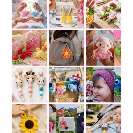
17 recuerdos a crochet para hace
Flores, frutas y an
Llavero corazón con alas a crochet: un detalle t
Un llavero flor a crochet para apr
Los cangrejos frutales a crochet más tiernos par
¿Qué llaveros a cro
Porta chupos tejidos a crochet: ideas tiernas y 
Teje delfines playeros a crochet y
20 increíbles proy