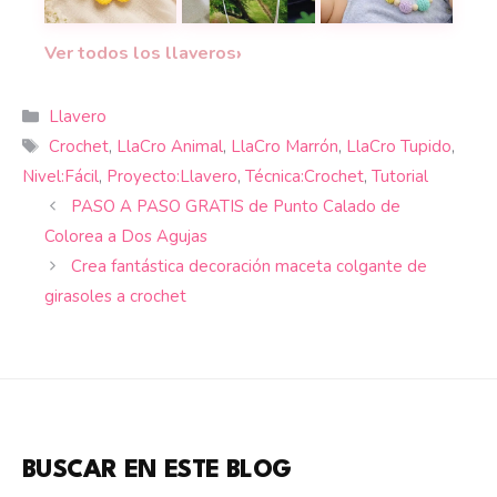
Llavero de margarita a crochet: una idea pequeña
10 adornos colgantes a crochet pr
Tutorial de portac
›
Ver todos los llaveros
Categorías
Llavero
Etiquetas
Crochet
,
LlaCro Animal
,
LlaCro Marrón
,
LlaCro Tupido
,
Nivel:Fácil
,
Proyecto:Llavero
,
Técnica:Crochet
,
Tutorial
PASO A PASO GRATIS de Punto Calado de
Colorea a Dos Agujas
Crea fantástica decoración maceta colgante de
girasoles a crochet
BUSCAR EN ESTE BLOG