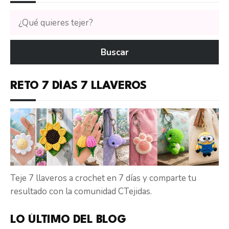
Buscar
tutoriales
en
Buscar
CTejidas
RETO 7 DÍAS 7 LLAVEROS
Teje 7 llaveros a crochet en 7 días y comparte tu
resultado con la comunidad CTejidas.
LO ÚLTIMO DEL BLOG