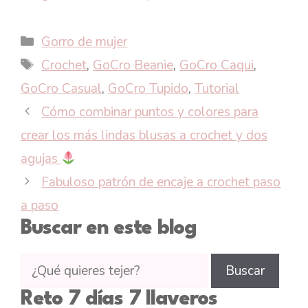
Categorías
Gorro de mujer
Etiquetas
Crochet
,
GoCro Beanie
,
GoCro Caqui
,
GoCro Casual
,
GoCro Tupido
,
Tutorial
Cómo combinar puntos y colores para
crear los más lindas blusas a crochet y dos
agujas
Fabuloso patrón de encaje a crochet paso
a paso
Buscar en este blog
Buscar
Buscar
tutoriales
Reto 7 días 7 llaveros
en